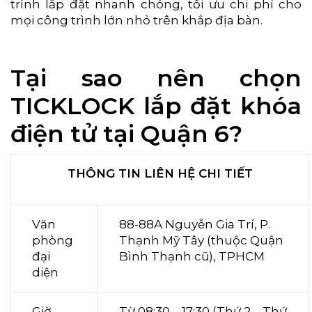
trình lắp đặt nhanh chóng, tối ưu chi phí cho
mọi công trình lớn nhỏ trên khắp địa bàn.
Tại sao nên chọn
TICKLOCK lắp đặt khóa
điện tử tại Quận 6?
THÔNG TIN LIÊN HỆ CHI TIẾT
Văn
88-88A Nguyễn Gia Trí, P.
phòng
Thạnh Mỹ Tây (thuộc Quận
đại
Bình Thạnh cũ), TPHCM
diện
Giờ
Từ 08:30 – 17:30 (Thứ 2 – Thứ