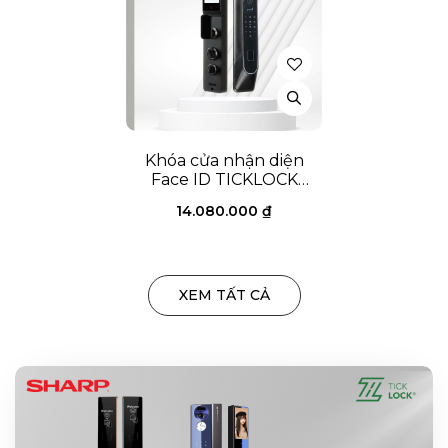
Khóa cửa nhận diện
Face ID TICKLOCK
AF980
14.080.000
₫
XEM TẤT CẢ