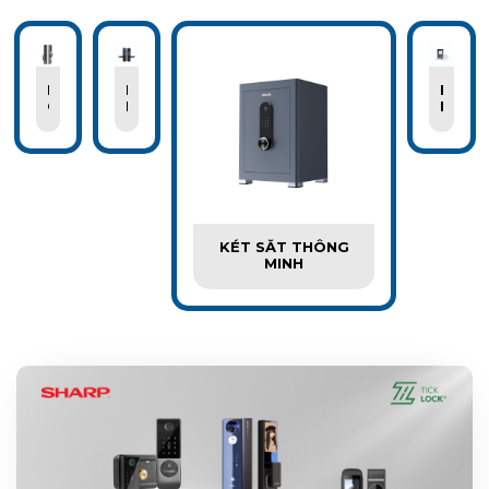
KHÓA
KHÓA
PHỤ
CỬA
KHÁCH
KIỆN
ĐIỆN
SẠN
KHÓA
TỬ
THÔN
MINH
KÉT SẮT THÔNG
MINH