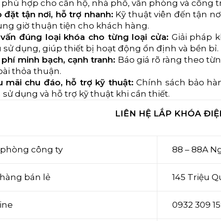
, phù hợp cho căn hộ, nhà phố, văn phòng và công tr
 đặt tận nơi, hỗ trợ nhanh:
Kỹ thuật viên đến tận nơ
ng giờ thuận tiện cho khách hàng.
vấn đúng loại khóa cho từng loại cửa:
Giải pháp k
 sử dụng, giúp thiết bị hoạt động ổn định và bền bỉ.
 phí minh bạch, cạnh tranh:
Báo giá rõ ràng theo từn
ài thỏa thuận.
 mãi chu đáo, hỗ trợ kỹ thuật:
Chính sách bảo hành
 sử dụng và hỗ trợ kỹ thuật khi cần thiết.
LIÊN HỆ LẮP KHÓA ĐIỆ
 phòng công ty
88 – 88A N
hàng bán lẻ
145 Triệu 
ine
0932 309 1