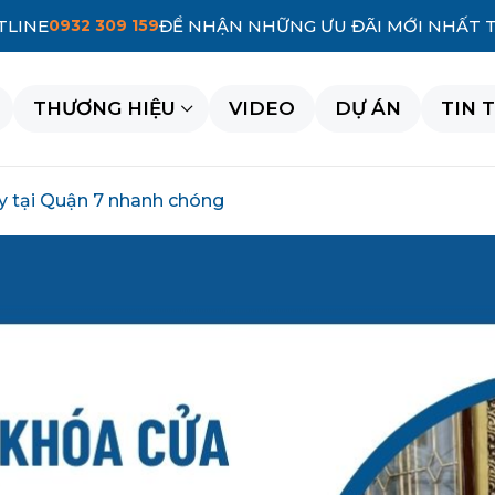
TLINE
0932 309 159
ĐỂ NHẬN NHỮNG ƯU ĐÃI MỚI NHẤT 
THƯƠNG HIỆU
VIDEO
DỰ ÁN
TIN 
ay tại Quận 7 nhanh chóng