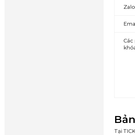
Zalo
Ema
Các
khóa
Bản
Tại TIC