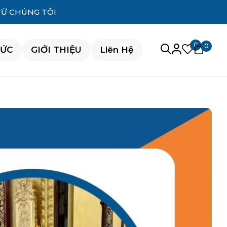
TỪ CHÚNG TÔI
0
0
TỨC
GIỚI THIỆU
Liên Hệ