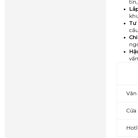
tín
Lắp
khu
Tư 
cầu
Chi
ngo
Hậu
vấn
Văn
Cửa 
Hotl