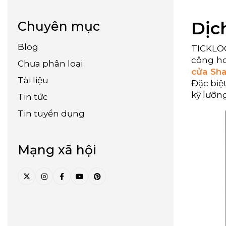
Dịc
Chuyên mục
Blog
TICKLOC
công ho
Chưa phân loại
cửa Sha
Tài liệu
Đặc biệ
kỹ lưỡn
Tin tức
Tin tuyển dụng
Mạng xã hội