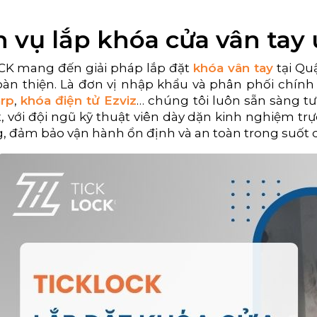
h vụ lắp khóa cửa vân tay 
K mang đến giải pháp lắp đặt
khóa vân tay
tại Quậ
àn thiện. Là đơn vị nhập khẩu và phân phối chín
rp
,
khóa điện tử Ezviz
… chúng tôi luôn sẵn sàng tư
t, với đội ngũ kỹ thuật viên dày dặn kinh nghiệm trự
g, đảm bảo vận hành ổn định và an toàn trong suốt q