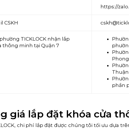
https://zal
il CSKH
cskh@tick
 phường TICKLOCK nhận lắp
Phường
 thông minh tại Quận 7
phườn
Phườn
Phong,
Phườn
Thuận 
Phườn
phần 
g giá lắp đặt khóa cửa th
KLOCK, chi phí lắp đặt được chúng tôi tối ưu dựa tr