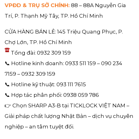
VPĐD & TRỤ SỞ CHÍNH:
88 – 88A Nguyễn Gia
Trí, P. Thạnh Mỹ Tây, TP. Hồ Chí Minh
CỬA HÀNG BÁN LẺ: 145 Triệu Quang Phục, P.
Chợ Lớn, TP. Hồ Chí Minh
Tổng đài: 0932 309 159
📞 Hotline kinh doanh: 0933 511 159 – 090 234
7159 – 0932 309 159
📞 Hotline kỹ thuật: 093 111 7615
📞 Hợp tác phân phối: 0938 059 786
👉 Chọn SHARP A3-B tại TICKLOCK VIỆT NAM –
Giải pháp chất lượng Nhật Bản – dịch vụ chuyên
nghiệp – an tâm tuyệt đối.