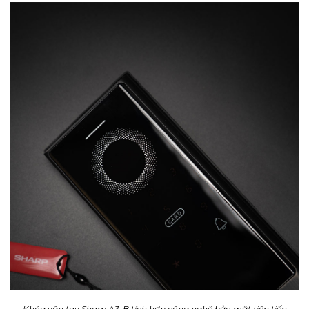
Khóa vân tay Sharp A3-B tích hợp công nghệ bảo mật tiên tiến