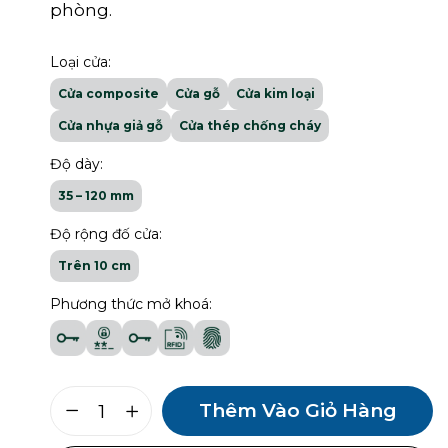
phòng.
Loại cửa:
Cửa composite
Cửa gỗ
Cửa kim loại
Cửa nhựa giả gỗ
Cửa thép chống cháy
Độ dày:
35 – 120 mm
Độ rộng đố cửa:
Trên 10 cm
Phương thức mở khoá:
Lưu tên của tôi, email, và trang
web trong trình duyệt này cho
Thêm Vào Giỏ Hàng
lần bình luận kế tiếp của tôi.