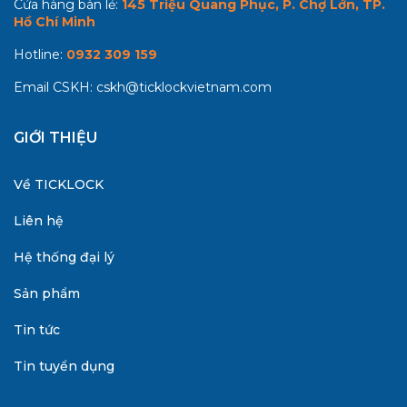
Cửa hàng bán lẻ:
145 Triệu Quang Phục, P. Chợ Lớn, TP.
Hồ Chí Minh
Hotline:
0932 309 159
Email CSKH:
cskh@ticklockvietnam.com
GIỚI THIỆU
Về TICKLOCK
Liên hệ
Hệ thống đại lý
Sản phẩm
Tin tức
Tin tuyển dụng