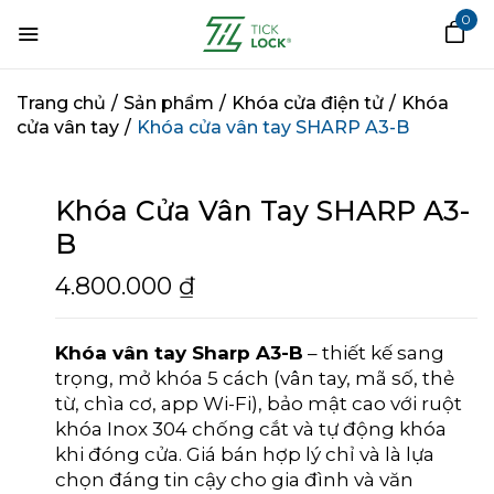
0
HÃY LÀ NGƯỜI ĐẦU TIÊN
Trang chủ
/
Sản phẩm
/
Khóa cửa điện tử
/
Khóa
cửa vân tay
/
Khóa cửa vân tay SHARP A3-B
ĐÁNH GIÁ “KHÓA CỬA VÂN
TAY SHARP A3-B”
Khóa Cửa Vân Tay SHARP A3-
B
Email của bạn sẽ không được hiển
thị công khai.
Các trường bắt buộc
4.800.000
₫
được đánh dấu
*
Đánh giá của bạn
Khóa vân tay Sharp A3-B
– thiết kế sang
trọng, mở khóa 5 cách (vân tay, mã số, thẻ
từ, chìa cơ, app Wi-Fi), bảo mật cao với ruột
khóa Inox 304 chống cắt và tự động khóa
khi đóng cửa. Giá bán hợp lý chỉ và là lựa
chọn đáng tin cậy cho gia đình và văn