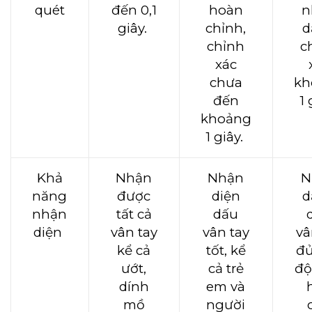
quét
đến 0,1
hoàn
n
giây.
chỉnh,
d
chỉnh
c
xác
chưa
kh
đến
1
khoảng
1 giây.
Khả
Nhận
Nhận
N
năng
được
diện
d
nhận
tất cả
dấu
diện
vân tay
vân tay
vâ
kể cả
tốt, kể
đủ
ướt,
cả trẻ
độ
dính
em và
mồ
người