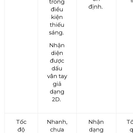
trong
định.
điều
kiện
thiếu
sáng.
Nhận
diện
được
dấu
vân tay
giả
dạng
2D.
Tốc
Nhanh,
Nhận
Tố
độ
chưa
dạng
q