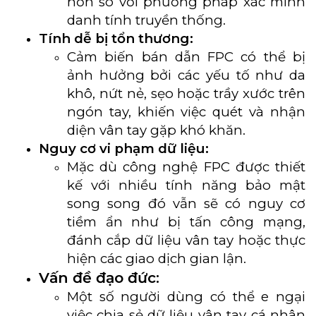
hơn so với phương pháp xác minh
danh tính truyền thống.
Tính dễ bị tổn thương:
Cảm biến bán dẫn FPC có thể bị
ảnh hưởng bởi các yếu tố như da
khô, nứt nẻ, sẹo hoặc trầy xước trên
ngón tay, khiến việc quét và nhận
diện vân tay gặp khó khăn.
Nguy cơ vi phạm dữ liệu:
Mặc dù công nghệ FPC được thiết
kế với nhiều tính năng bảo mật
song song đó vẫn sẽ có nguy cơ
tiềm ẩn như bị tấn công mạng,
đánh cắp dữ liệu vân tay hoặc thực
hiện các giao dịch gian lận.
Vấn đề đạo đức:
Một số người dùng có thể e ngại
việc chia sẻ dữ liệu vân tay cá nhân