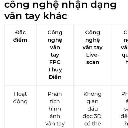
công nghệ nhận dạng
vân tay khác
Đặc
Công
Công
C
điểm
nghệ
nghệ
n
vân
vân tay
vâ
tay
Live-
q
FPC
scan
Thuỵ
Điển
Hoạt
Phân
Không
Ph
động
tích
gian
hình
đầu
s
ảnh
đọc 3D,
để
vân tay
có thể
h