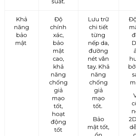
suất.
Khả
Độ
Lưu trữ
Độ
năng
chính
chi tiết
mậ
bảo
xác,
từng
đ
mật
bảo
nếp da,
D
mật
đường
cao,
nét vân
h
khả
tay. Khả
bở
năng
năng
s
chống
chống
m
giả
giả
V
mạo
mạo
c
tốt,
tốt.
n
hoạt
Bảo
2D
động
mật tốt,
dễ
tốt
ổn