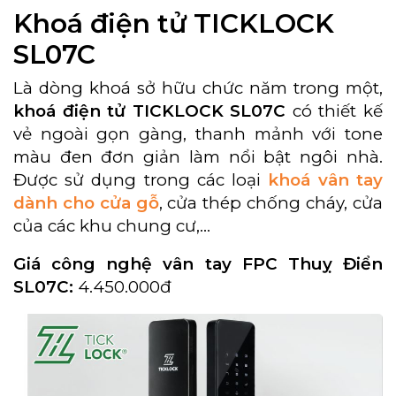
Khoá điện tử TICKLOCK
SL07C
Là dòng khoá sở hữu chức năm trong một,
khoá điện tử TICKLOCK SL07C
có thiết kế
vẻ ngoài gọn gàng, thanh mảnh với tone
màu đen đơn giản làm nổi bật ngôi nhà.
Được sử dụng trong các loại
khoá vân tay
dành cho cửa gỗ
, cửa thép chống cháy, cửa
của các khu chung cư,…
Giá công nghệ vân tay FPC Thuỵ Điển
SL07C:
4.450.000đ