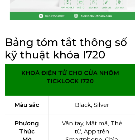
Bảng tóm tắt thông số
kỹ thuật khóa I720
KHOÁ ĐIỆN TỬ CHO CỬA NHÔM
TICKLOCK I720
Màu sắc
Black, Silver
Phương
Vân tay, Mật mã, Thẻ
Thức
từ, App trên
Mở
Smartphone, Chìa