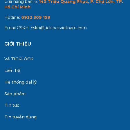
Cửa hàng bán lẻ:
145 Triệu Quang Phục, P. Chợ Lớn, TP.
Hồ Chí Minh
Hotline:
0932 309 159
Email CSKH:
cskh@ticklockvietnam.com
GIỚI THIỆU
Về TICKLOCK
Liên hệ
Hệ thống đại lý
Sản phẩm
Tin tức
Tin tuyển dụng