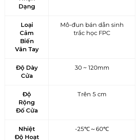
Dạng
Loại
Mô-đun bán dẫn sinh
Cảm
trắc học FPC
Biến
Vân Tay
Độ Dày
30 ~ 120mm
Cửa
Độ
Trên 5 cm
Rộng
Đố Cửa
Nhiệt
-25℃～60℃
Độ Hoạt