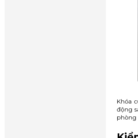
Khóa c
động s
phòng t
Kiể