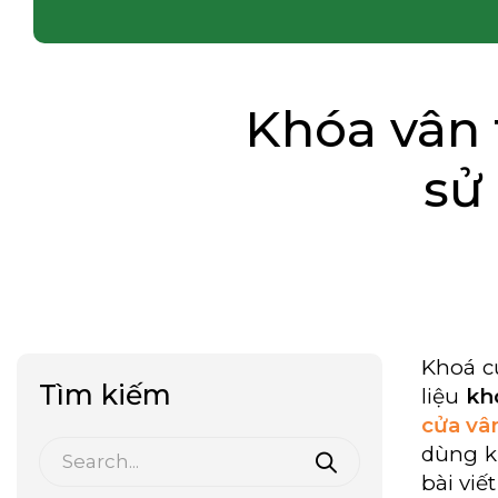
Khóa vân 
sử
Khoá c
Tìm kiếm
liệu
kh
cửa vâ
dùng k
bài viế