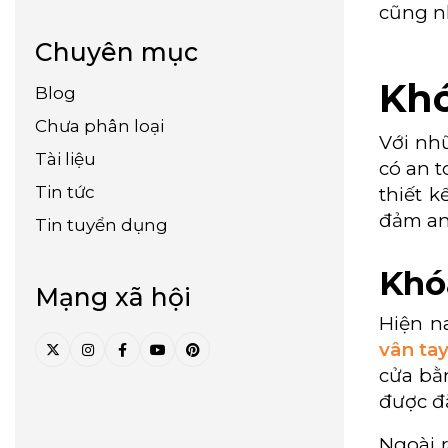
cũng nh
Chuyên mục
Khó
Blog
Chưa phân loại
Với nh
Tài liệu
có an t
Tin tức
thiết k
đảm an
Tin tuyển dụng
Khó
Mạng xã hội
Hiện na
vân ta
cửa bằn
được đ
Ngoài 