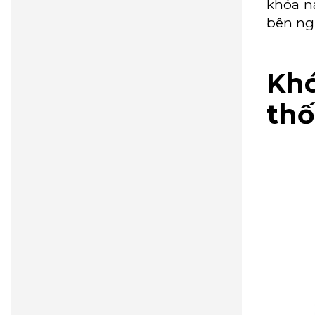
khóa n
bên ng
Khó
thố