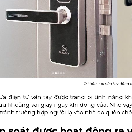
Ổ khóa cửa vân tay đóng 
ửa điện tử vân tay được trang bị tính năng k
au khoảng vài giây ngay khi đóng cửa. Nhờ vậ
ránh trường hợp người lạ vào nhà do quên chốt
m soát được hoạt động ra 