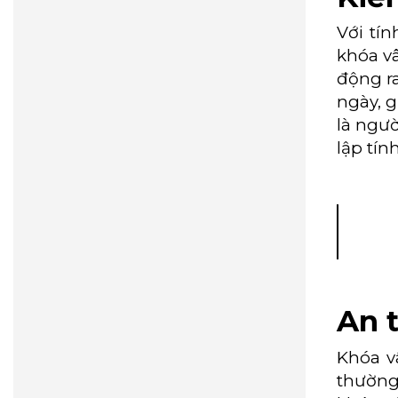
Với tí
khóa vâ
động ra
ngày, g
là ngườ
lập tín
An 
Khóa v
thường