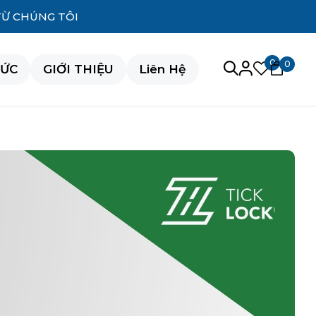
TỪ CHÚNG TÔI
0
0
TỨC
GIỚI THIỆU
Liên Hệ