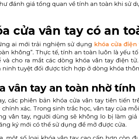
ư đánh giá tổng quan về tính an toàn khi sử dụ
a cửa vân tay có an t
ững ai mới trải nghiệm sử dụng
khóa cửa điện 
oàn không”. Thực tế, tính an toàn luôn là yếu t
ế và cho ra mắt các dòng khóa vân tay điện tử
 ninh tuyệt đối được tích hợp ở dòng khóa thô
a vân tay an toàn nhờ tính
y, các phiên bản khóa cửa vân tay tiên tiến t
y
chính xác. Trong sinh trắc học, vân tay của mỗi 
g vân tay, người dùng sẽ không lo bị làm giả d
ăng ký mới có thể sử dụng để mở được cửa.
ra, một số loại khóa vân tay cao cấp hơn còn 