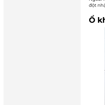
đột nhậ
Ổ k