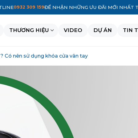
TLINE
0932 309 159
ĐỂ NHẬN NHỮNG ƯU ĐÃI MỚI NHẤT 
THƯƠNG HIỆU
VIDEO
DỰ ÁN
TIN 
? Có nên sử dụng khóa cửa vân tay