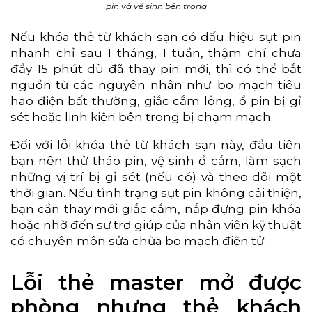
pin và vệ sinh bên trong
Nếu khóa thẻ từ khách sạn có dấu hiệu sụt pin
nhanh chỉ sau 1 tháng, 1 tuần, thậm chí chưa
đầy 15 phút dù đã thay pin mới, thì có thể bắt
nguồn từ các nguyên nhân như: bo mạch tiêu
hao điện bất thường, giắc cắm lỏng, ổ pin bị gỉ
sét hoặc linh kiện bên trong bị chạm mạch.
Đối với lỗi khóa thẻ từ khách sạn này, đầu tiên
bạn nên thử tháo pin, vệ sinh ổ cắm, làm sạch
những vị trí bị gỉ sét (nếu có) và theo dõi một
thời gian. Nếu tình trạng sụt pin không cải thiện,
bạn cần thay mới giắc cắm, nắp đựng pin khóa
hoặc nhờ đến sự trợ giúp của nhân viên kỹ thuật
có chuyên môn sửa chữa bo mạch điện tử.
Lỗi thẻ master mở được
phòng nhưng thẻ khách