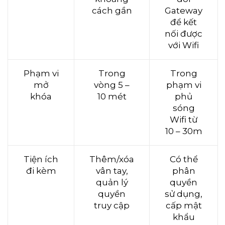
cách gần
Gateway
để kết
nối được
với Wifi
Phạm vi
Trong
Trong
mở
vòng 5 –
phạm vi
khóa
10 mét
phủ
sóng
Wifi từ
10 – 30m
Tiện ích
Thêm/xóa
Có thể
đi kèm
vân tay,
phân
quản lý
quyền
quyền
sử dụng,
truy cập
cấp mật
khẩu