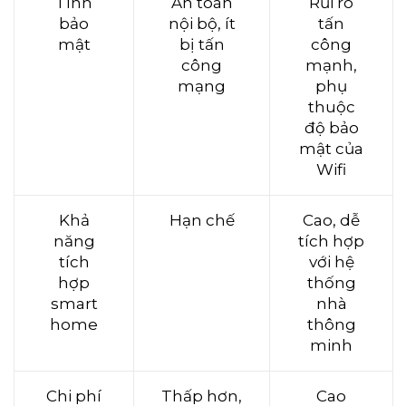
Tính
An toàn
Rủi ro
bảo
nội bộ, ít
tấn
mật
bị tấn
công
công
mạnh,
mạng
phụ
thuộc
độ bảo
mật của
Wifi
Khả
Hạn chế
Cao, dễ
năng
tích hợp
tích
với hệ
hợp
thống
smart
nhà
home
thông
minh
Chi phí
Thấp hơn,
Cao