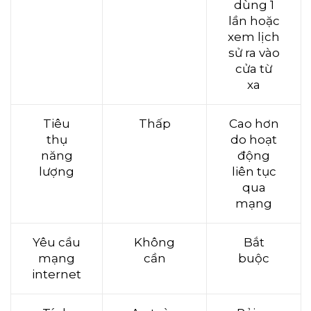
dùng 1
lần hoặc
xem lịch
sử ra vào
cửa từ
xa
Tiêu
Thấp
Cao hơn
thụ
do hoạt
năng
động
lượng
liên tục
qua
mạng
Yêu cầu
Không
Bắt
mạng
cần
buộc
internet