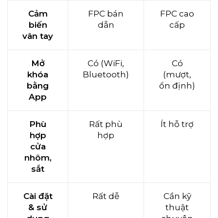
Cảm
FPC bán
FPC cao
biến
dẫn
cấp
vân tay
Mở
Có (WiFi,
Có
khóa
Bluetooth)
(mượt,
bằng
ổn định)
App
Phù
Rất phù
Ít hỗ trợ
hợp
hợp
cửa
nhôm,
sắt
Cài đặt
Rất dễ
Cần kỹ
& sử
thuật