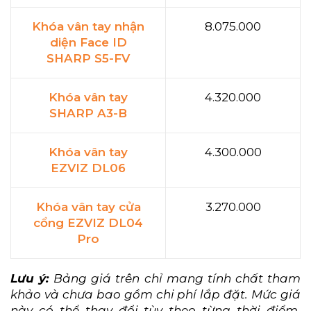
Khóa vân tay nhận
8.075.000
diện Face ID
SHARP S5-FV
Khóa vân tay
4.320.000
SHARP A3-B
Khóa vân tay
4.300.000
EZVIZ DL06
Khóa vân tay cửa
3.270.000
cổng EZVIZ DL04
Pro
Lưu ý:
Bảng giá trên chỉ mang tính chất tham
khảo và chưa bao gồm chi phí lắp đặt. Mức giá
này có thể thay đổi tùy theo từng thời điểm,