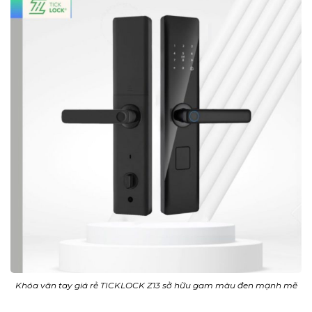
Khóa vân tay giá rẻ TICKLOCK Z13 sở hữu gam màu đen mạnh mẽ