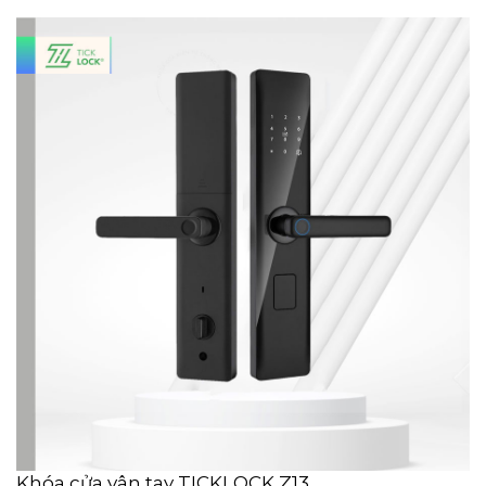
Khóa cửa vân tay TICKLOCK Z13