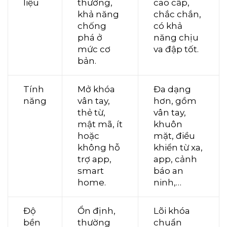
liệu
thường,
cao cấp,
khả năng
chắc chắn,
chống
có khả
phá ở
năng chịu
mức cơ
va đập tốt.
bản.
Tính
Mở khóa
Đa dạng
năng
vân tay,
hơn, gồm
thẻ từ,
vân tay,
mật mã, ít
khuôn
hoặc
mặt, điều
không hỗ
khiển từ xa,
trợ app,
app, cảnh
smart
báo an
home.
ninh,…
Độ
Ổn định,
Lõi khóa
bền
thường
chuẩn