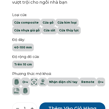
vượt trội cho ngôi nhà bạn
Loại cửa:
Cửa composite
Cửa gỗ
Cửa kim loại
Cửa nhựa giả gỗ
Cửa sắt
Cửa thủy lực
Độ dày:
40-100 mm
Độ rộng đố cửa:
Trên 10 cm
Phương thức mở khoá:
Nhận diện chỉ tay
Remote
Lưu tên của tôi, email, và trang
web trong trình duyệt này cho
Thêm Vào Giỏ Hàng