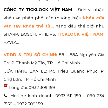
CÔNG TY TICKLOCK VIỆT NAM
– Đơn vị nhập
khẩu và phân phối các thương hiệu
khóa cửa
vân tay
,
khóa thẻ từ
,… hàng đầu thế giới như
SHARP, BOSCH, PHILIPS,
TICKLOCK VIỆT NAM
,
EZVIZ…
VPĐD & TRỤ SỞ CHÍNH:
88 – 88A Nguyễn Gia
Trí, P. Thạnh Mỹ Tây, TP. Hồ Chí Minh
CỬA HÀNG BÁN LẺ: 145 Triệu Quang Phục, P.
Chợ Lớn, TP. Hồ Chí Minh
Tổng đài: 0932 309 159
📞 Hotline kinh doanh: 0933 511 159 – 090 234
7159 – 0932 309 159