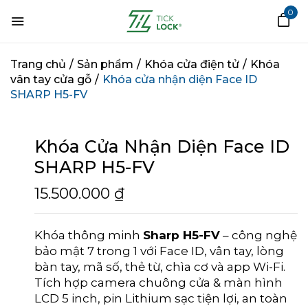
0
HÃY LÀ NGƯỜI ĐẦU TIÊN
Trang chủ
/
Sản phẩm
/
Khóa cửa điện tử
/
Khóa
vân tay cửa gỗ
/
Khóa cửa nhận diện Face ID
ĐÁNH GIÁ “KHÓA CỬA
SHARP H5-FV
NHẬN DIỆN FACE ID SHARP
H5-FV”
Khóa Cửa Nhận Diện Face ID
SHARP H5-FV
Email của bạn sẽ không được hiển
thị công khai.
Các trường bắt buộc
15.500.000
₫
được đánh dấu
*
Đánh giá của bạn
Khóa thông minh
Sharp H5-FV
– công nghệ
bảo mật 7 trong 1 với Face ID, vân tay, lòng
bàn tay, mã số, thẻ từ, chìa cơ và app Wi-Fi.
Tích hợp camera chuông cửa & màn hình
LCD 5 inch, pin Lithium sạc tiện lợi, an toàn