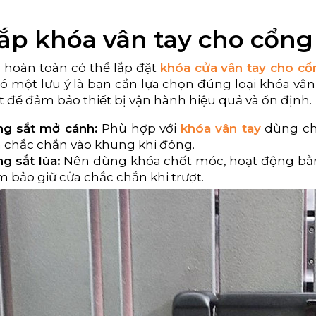
lắp khóa vân tay cho cổn
hoàn toàn có thể lắp đặt
khóa cửa vân tay cho cổ
có một lưu ý là bạn cần lựa chọn đúng loại khóa vâ
t để đảm bảo thiết bị vận hành hiệu quả và ổn định.
ng sắt mở cánh:
Phù hợp với
khóa vân tay
dùng chố
 chắc chắn vào khung khi đóng.
g sắt lùa:
Nên dùng khóa chốt móc, hoạt động bằn
 bảo giữ cửa chắc chắn khi trượt.