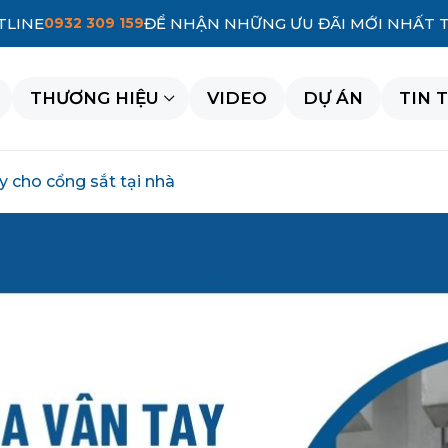
TLINE
0932 309 159
ĐỂ NHẬN NHỮNG ƯU ĐÃI MỚI NHẤT 
THƯƠNG HIỆU
VIDEO
DỰ ÁN
TIN 
 cho cổng sắt tại nhà