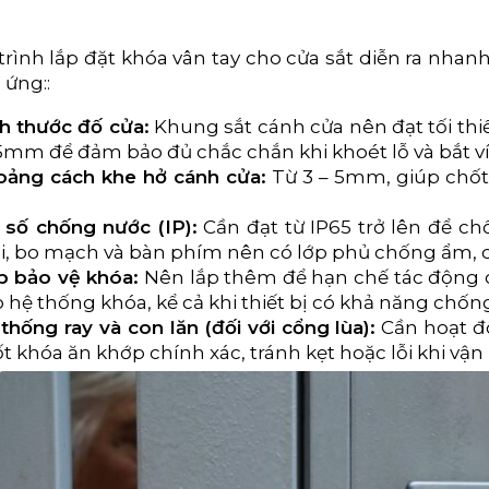
trình lắp đặt khóa vân tay cho cửa sắt diễn ra nhanh
 ứng::
h thước đố cửa:
Khung sắt cánh cửa nên đạt tối th
.5mm để đảm bảo đủ chắc chắn khi khoét lỗ và bắt ví
ảng cách khe hở cánh cửa:
Từ 3 – 5mm, giúp chốt 
 số chống nước (IP):
Cần đạt từ IP65 trở lên để chố
i, bo mạch và bàn phím nên có lớp phủ chống ẩm, c
 bảo vệ khóa:
Nên lắp thêm để hạn chế tác động c
 hệ thống khóa, kể cả khi thiết bị có khả năng chốn
thống ray và con lăn (đối với cổng lùa):
Cần hoạt đ
t khóa ăn khớp chính xác, tránh kẹt hoặc lỗi khi vận