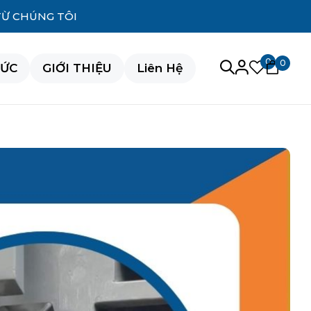
TỪ CHÚNG TÔI
0
0
TỨC
GIỚI THIỆU
Liên Hệ