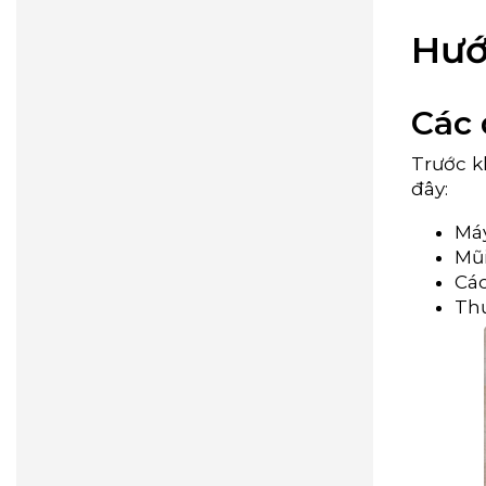
Hướ
Các 
Trước k
đây:
Máy
Mũi
Các
Thư