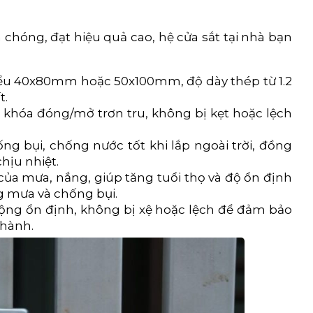
 chóng, đạt hiệu quả cao, hệ cửa sắt tại nhà bạn
iểu 40x80mm hoặc 50x100mm, độ dày thép từ 1.2
t.
khóa đóng/mở trơn tru, không bị kẹt hoặc lệch
ng bụi, chống nước tốt khi lắp ngoài trời, đồng
hịu nhiệt.
ủa mưa, nắng, giúp tăng tuổi thọ và độ ổn định
g mưa và chống bụi.
ộng ổn định, không bị xệ hoặc lệch để đảm bảo
 hành.