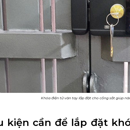
Khóa điện tử vân tay lắp đặt cho cổng sắt giúp nâ
u kiện cần để lắp đặt kh