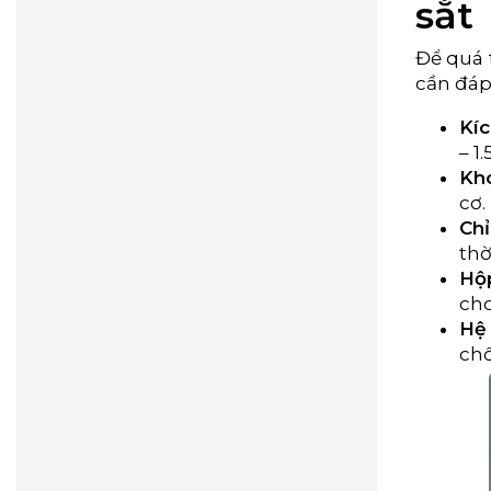
sắt
Để quá 
cần đáp
Kíc
– 1
Kho
cơ.
Chỉ
thờ
Hộp
cho
Hệ 
chố