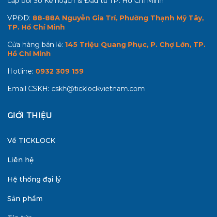
cấp bởi Sở Kế hoạch & Đầu tư TP. Hồ Chí Minh
VPĐD:
88-88A Nguyễn Gia Trí, Phường Thạnh Mỹ Tây,
TP. Hồ Chí Minh
Cửa hàng bán lẻ:
145 Triệu Quang Phục, P. Chợ Lớn, TP.
Hồ Chí Minh
Hotline:
0932 309 159
Email CSKH:
cskh@ticklockvietnam.com
GIỚI THIỆU
Về TICKLOCK
Liên hệ
Hệ thống đại lý
Sản phẩm