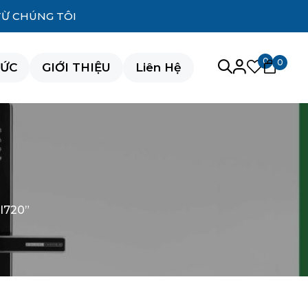
TỪ CHÚNG TÔI
0
0
TỨC
GIỚI THIỆU
Liên Hệ
I720”