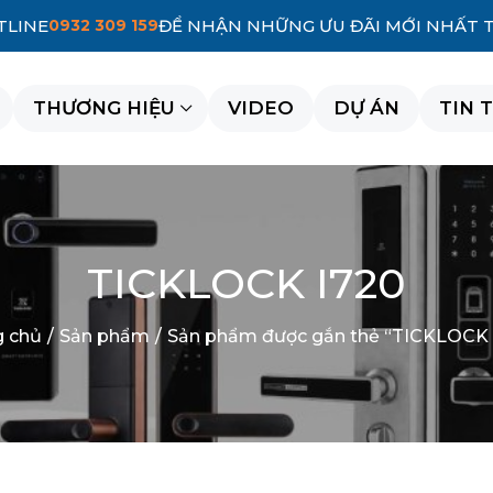
TLINE
0932 309 159
ĐỂ NHẬN NHỮNG ƯU ĐÃI MỚI NHẤT 
THƯƠNG HIỆU
VIDEO
DỰ ÁN
TIN 
TICKLOCK I720
g chủ
/
Sản phẩm
/
Sản phẩm được gắn thẻ “TICKLOCK 