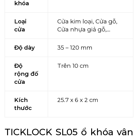
khóa
Loại
Cửa kim loại, Cửa gỗ,
cửa
Cửa nhựa giả gỗ,…
Độ dày
35 – 120 mm
Độ
Trên 10 cm
rộng đố
cửa
Kích
25.7 x 6 x 2 cm
thước
TICKLOCK SL05 ổ khóa vân