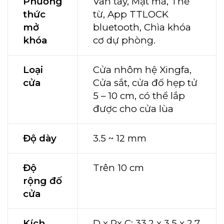
Phương
Vân tay, Mật mã, Thẻ
thức
từ, App TTLOCK
mở
bluetooth, Chìa khóa
khóa
cơ dự phòng.
Loại
Cửa nhôm hệ Xingfa,
cửa
Cửa sắt, cửa đố hẹp tử
5 – 10 cm, có thể lắp
được cho cửa lùa
Độ dày
3.5 ~ 12 mm
Độ
Trên 10 cm
rộng đố
cửa
Kích
D x Rx C: 33.2 x 3.5 x 2.7