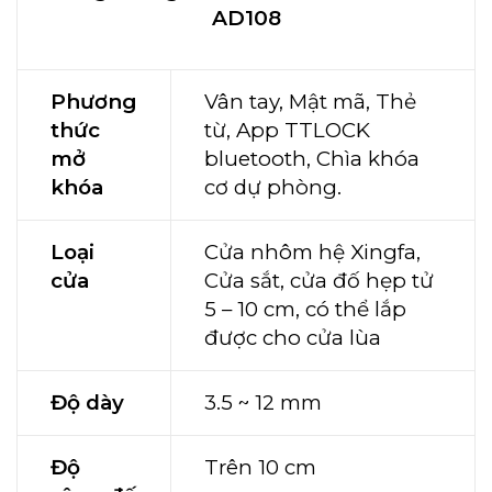
AD108
Phương
Vân tay, Mật mã, Thẻ
thức
từ, App TTLOCK
mở
bluetooth, Chìa khóa
khóa
cơ dự phòng.
Loại
Cửa nhôm hệ Xingfa,
cửa
Cửa sắt, cửa đố hẹp tử
5 – 10 cm, có thể lắp
được cho cửa lùa
Độ dày
3.5 ~ 12 mm
Độ
Trên 10 cm