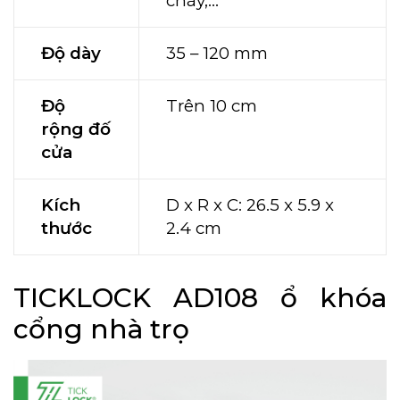
cháy,…
Độ dày
35 – 120 mm
Độ
Trên 10 cm
rộng đố
cửa
Kích
D x R x C: 26.5 x 5.9 x
thước
2.4 cm
TICKLOCK AD108 ổ khóa
cổng nhà trọ