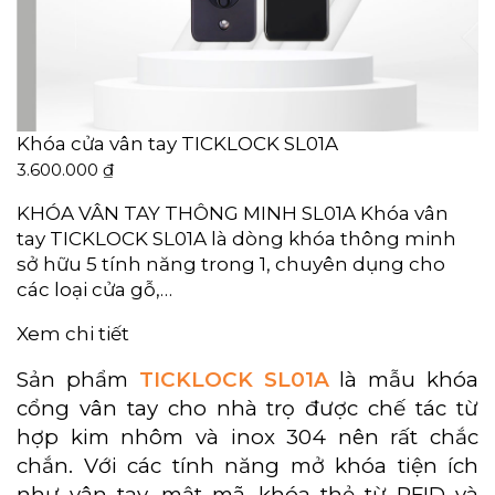
Khóa cửa vân tay TICKLOCK SL01A
3.600.000
₫
KHÓA VÂN TAY THÔNG MINH SL01A Khóa vân
tay TICKLOCK SL01A là dòng khóa thông minh
sở hữu 5 tính năng trong 1, chuyên dụng cho
các loại cửa gỗ,…
Xem chi tiết
Sản phẩm
TICKLOCK SL01A
là mẫu khóa
cổng vân tay cho nhà trọ được chế tác từ
hợp kim nhôm và inox 304 nên rất chắc
chắn. Với các tính năng mở khóa tiện ích
như vân tay, mật mã, khóa thẻ từ RFID và