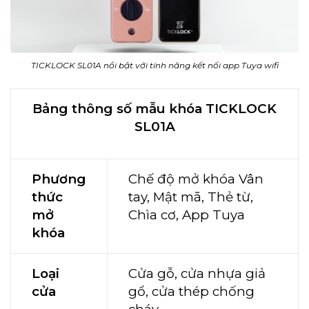
TICKLOCK SL01A nổi bật với tính năng kết nối app Tuya wifi
Bảng thông số mẫu khóa TICKLOCK
SL01A
Phương
Chế độ mở khóa Vân
thức
tay, Mật mã, Thẻ từ,
mở
Chìa cơ, App Tuya
khóa
Loại
Cửa gỗ, cửa nhựa giả
cửa
gổ, cửa thép chống