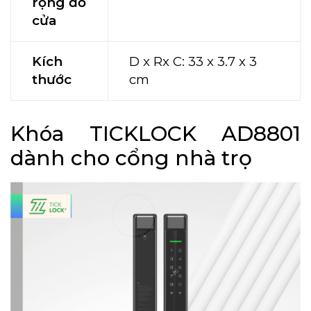
rộng đố
cửa
Kích
D x Rx C: 33 x 3.7 x 3
thước
cm
Khóa TICKLOCK AD8801
dành cho cổng nhà trọ