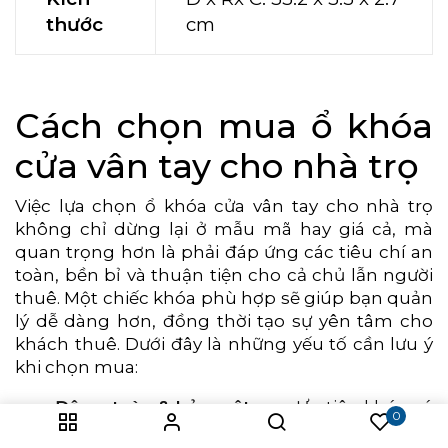
thước
cm
Cách chọn mua ổ khóa
cửa vân tay cho nhà trọ
Việc lựa chọn ổ khóa cửa vân tay cho nhà trọ
không chỉ dừng lại ở mẫu mã hay giá cả, mà
quan trọng hơn là phải đáp ứng các tiêu chí an
toàn, bền bỉ và thuận tiện cho cả chủ lẫn người
thuê. Một chiếc khóa phù hợp sẽ giúp bạn quản
lý dễ dàng hơn, đồng thời tạo sự yên tâm cho
khách thuê. Dưới đây là những yếu tố cần lưu ý
khi chọn mua:
Độ an toàn & bảo mật cao
: Ưu tiên khóa có
0
nhiều chế độ mở (vân tay, mã số, thẻ từ) và