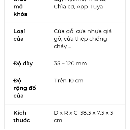
mở
Chìa cơ, App Tuya
khóa
Loại
Cửa gỗ, cửa nhựa giả
cửa
gỗ, cửa thép chống
cháy,…
Độ dày
35 – 120 mm
Độ
Trên 10 cm
rộng đố
cửa
Kích
D x R x C: 38.3 x 7.3 x 3
thước
cm