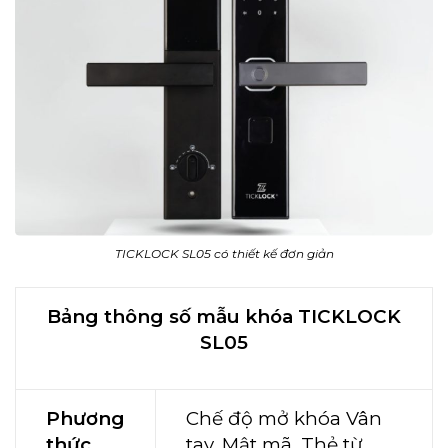
TICKLOCK SL05 có thiết kế đơn giản
Bảng thông số mẫu khóa TICKLOCK
SL05
Phương
Chế độ mở khóa Vân
thức
tay, Mật mã, Thẻ từ,