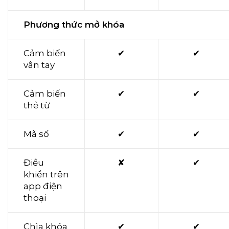
Phương thức mở khóa
Cảm biến
✔
✔
vân tay
Cảm biến
✔
✔
thẻ từ
Mã số
✔
✔
Điều
✘
✔
khiển trên
app điện
thoại
Chìa khóa
✔
✔