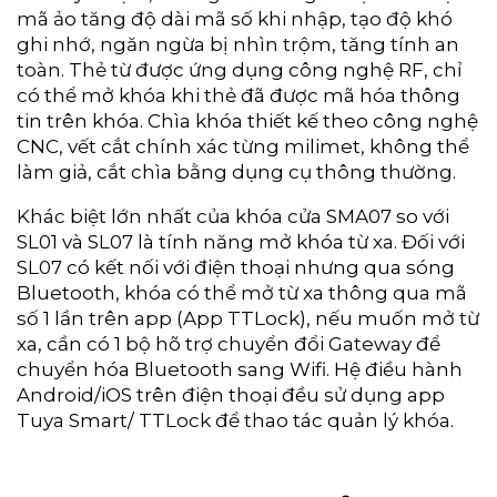
mã ảo tăng độ dài mã số khi nhập, tạo độ khó
ghi nhớ, ngăn ngừa bị nhìn trộm, tăng tính an
toàn. Thẻ từ được ứng dụng công nghệ RF, chỉ
có thể mở khóa khi thẻ đã được mã hóa thông
tin trên khóa. Chìa khóa thiết kế theo công nghệ
CNC, vết cắt chính xác từng milimet, không thể
làm giả, cắt chìa bằng dụng cụ thông thường.
Khác biệt lớn nhất của khóa cửa SMA07 so với
SL01 và SL07 là tính năng mở khóa từ xa. Đối với
SL07 có kết nối với điện thoại nhưng qua sóng
Bluetooth, khóa có thể mở từ xa thông qua mã
số 1 lần trên app (App TTLock), nếu muốn mở từ
xa, cần có 1 bộ hõ trợ chuyển đổi Gateway để
chuyển hóa Bluetooth sang Wifi. Hệ điều hành
Android/iOS trên điện thoại đều sử dụng app
Tuya Smart/ TTLock để thao tác quản lý khóa.