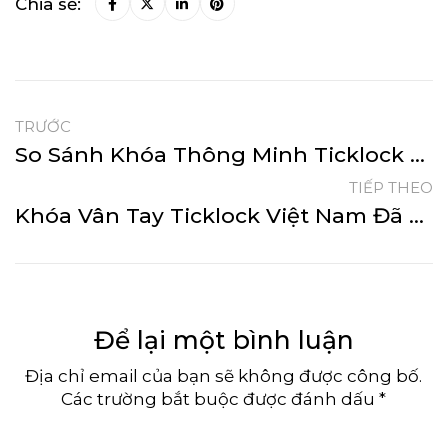
Chia sẻ:
TRƯỚC
So Sánh Khóa Thông Minh Ticklock Việt Nam – Cửa Nhôm Xingfa, Cửa Sắt: I720, I600S, I805.
TIẾP THEO
Khóa Vân Tay Ticklock Việt Nam Đã Thay Đổi Cuộc Sống Bạn Như Nào? 1 Số Lợi Ích Của Việc Sử Dụng Khóa Điện Tử Ticklock.
Để lại một bình luận
Địa chỉ email của bạn sẽ không được công bố.
Các trường bắt buộc được đánh dấu *