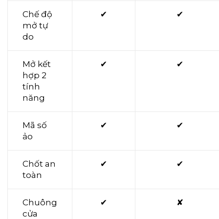
Chế độ
✔
✔
mở tự
do
Mở kết
✔
✔
hợp 2
tính
năng
Mã số
✔
✔
ảo
Chốt an
✔
✔
toàn
Chuông
✔
✘
cửa