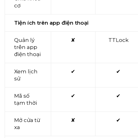
cơ
Tiện ích trên app điện thoại
Quản lý
✘
TTLock
trên app
điện thoại
Xem lịch
✔
✔
sử
Mã số
✔
✔
tạm thời
Mở cửa từ
✘
✔
xa