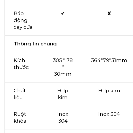
Báo
✔
✘
động
cạy cửa
Thông tin chung
Kích
305 * 78
364*79*31mm
thước
*
30mm
Chất
Hợp
Hợp kim
liệu
kim
Ruột
Inox
Inox 304
khóa
304