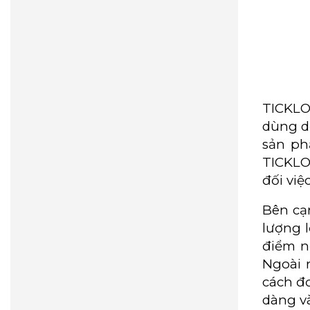
TICKLO
dùng d
sản ph
TICKLO
đối việ
Bên cạ
lượng 
điểm n
Ngoài 
cách đơ
dàng và