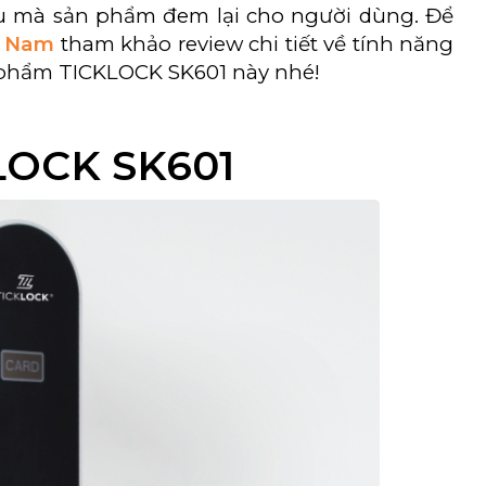
ưu mà sản phẩm đem lại cho người dùng. Để
t Nam
tham khảo review chi tiết về tính năng
n phẩm TICKLOCK SK601 này nhé!
KLOCK SK601