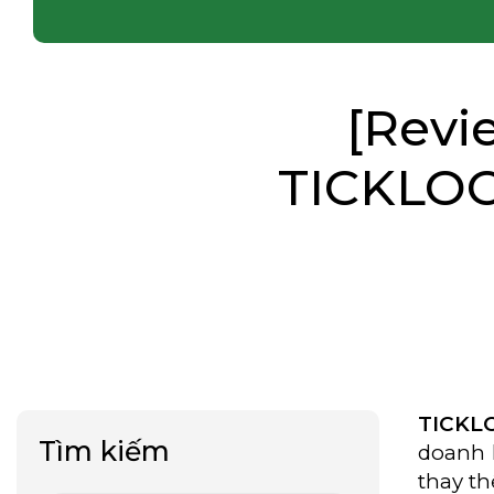
[Revi
TICKLOC
TICKL
Tìm kiếm
doanh 
thay th