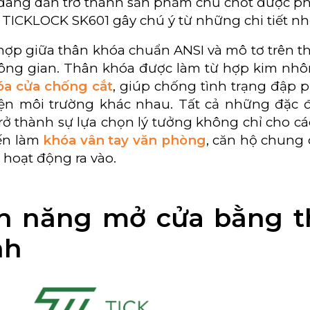
ang dần trở thành sản phẩm chủ chốt được phâ
 TICKLOCK SK601 gây chú ý từ những chi tiết nh
 hợp giữa thân khóa chuẩn ANSI và mô tơ trên 
ông gian. Thân khóa được làm từ hợp kim nhôm
óa cửa chống cắt
, giúp chống tình trạng đập 
iện môi trường khác nhau. Tất cả những đặc đ
trở thành sự lựa chọn lý tưởng không chỉ cho 
ến làm
khóa vân tay văn phòng
, căn hộ chung 
 hoạt động ra vào.
h năng mở cửa bằng t
nh