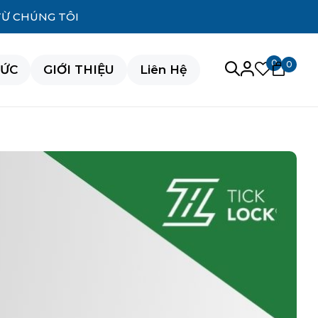
TỪ CHÚNG TÔI
0
0
TỨC
GIỚI THIỆU
Liên Hệ