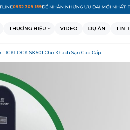
TLINE
0932 309 159
ĐỂ NHẬN NHỮNG ƯU ĐÃI MỚI NHẤT 
THƯƠNG HIỆU
VIDEO
DỰ ÁN
TIN 
h TICKLOCK SK601 Cho Khách Sạn Cao Cấp