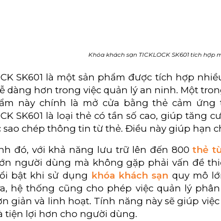
Khóa khách sạn TICKLOCK SK601 tích hợp 
CK SK601 là một sản phẩm được tích hợp nhiều 
ễ dàng hơn trong việc quản lý an ninh. Một tr
ẩm này chính là mở cửa bằng thẻ cảm ứng 
CK SK601 là loại thẻ có tần số cao, giúp tăng
c sao chép thông tin từ thẻ. Điều này giúp hạn c
nh đó, với khả năng lưu trữ lên đến 800
thẻ t
lớn người dùng mà không gặp phải vấn đề thi
ổi bật khi sử dụng
khóa khách sạn
quy mô lớ
ra, hệ thống cũng cho phép việc quản lý phâ
n giản và linh hoạt. Tính năng này sẽ giúp việc
 tiện lợi hơn cho người dùng.