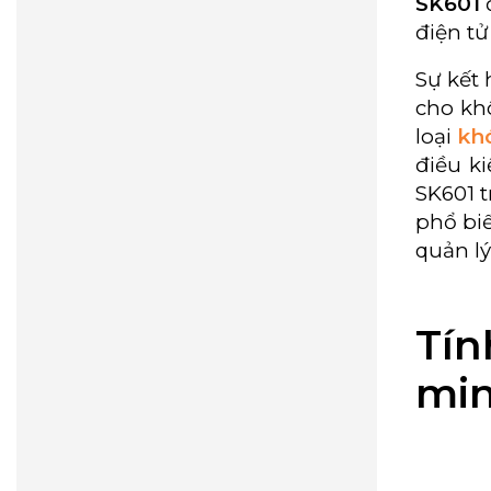
SK601
đ
điện tử
Sự kết
cho kh
loại
kh
điều k
SK601 
phổ bi
quản lý
Tín
mi