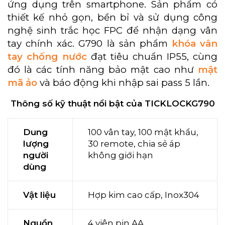
ứng dụng trên smartphone. Sản phẩm có
thiết kế nhỏ gọn, bền bỉ và sử dụng công
nghệ sinh trắc học FPC để nhận dạng vân
tay chính xác. G790 là sản phẩm
khóa vân
tay chống nước
đạt tiêu chuẩn IP55, cùng
đó là các tính năng bảo mật cao như
mật
mã ảo
và báo động khi nhập sai pass 5 lần.
Thông số kỹ thuật nổi bật của TICKLOCKG790
Dung
100 vân tay, 100 mật khẩu,
lượng
30 remote, chia sẻ áp
người
không giới hạn
dùng
Vật liệu
Hợp kim cao cấp, Inox304
Nguồn
4 viên pin AA