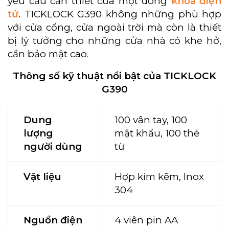
yêu cầu cần thiết của một dòng
khóa điện
tử
. TICKLOCK G390 không những phù hợp
với cửa cổng, cửa ngoài trời mà còn là thiết
bị lý tưởng cho những cửa nhà có khe hở,
cần bảo mật cao
.
Thông số kỹ thuật nổi bật của TICKLOCK
G390
Dung
100 vân tay, 100
lượng
mật khẩu, 100 thẻ
người dùng
từ
Vật liệu
Hợp kim kẽm, Inox
304
Nguồn điện
4 viên pin AA