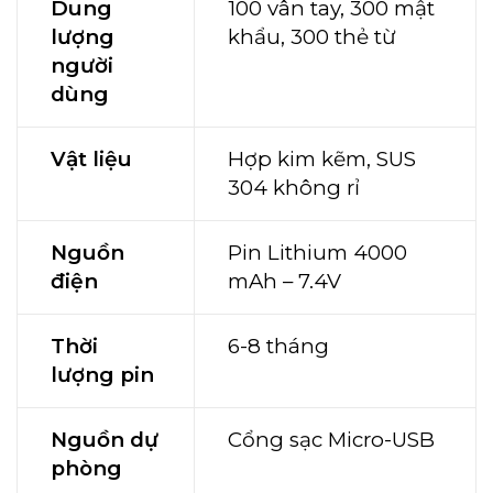
Dung
100 vân tay, 300 mật
lượng
khẩu, 300 thẻ từ
người
dùng
Vật liệu
Hợp kim kẽm, SUS
304 không rỉ
Nguồn
Pin Lithium 4000
điện
mAh – 7.4V
Thời
6-8 tháng
lượng pin
Nguồn dự
Cổng sạc Micro-USB
phòng