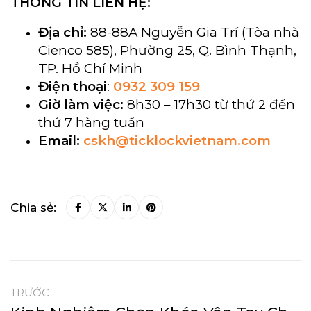
THÔNG TIN LIÊN HỆ:
Địa chỉ:
88-88A Nguyễn Gia Trí (Tòa nhà
Cienco 585), Phường 25, Q. Bình Thạnh,
TP. Hồ Chí Minh
Điện thoại
:
0932 309 159
Giờ làm việc:
8h30 – 17h30 từ thứ 2 đến
thứ 7 hàng tuần
Email:
cskh@ticklockvietnam.com
Chia sẻ:
TRƯỚC