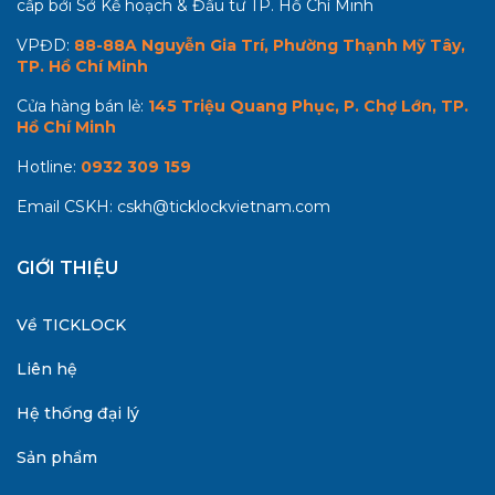
cấp bởi Sở Kế hoạch & Đầu tư TP. Hồ Chí Minh
VPĐD:
88-88A Nguyễn Gia Trí, Phường Thạnh Mỹ Tây,
TP. Hồ Chí Minh
Cửa hàng bán lẻ:
145 Triệu Quang Phục, P. Chợ Lớn, TP.
Hồ Chí Minh
Hotline:
0932 309 159
Email CSKH:
cskh@ticklockvietnam.com
GIỚI THIỆU
Về TICKLOCK
Liên hệ
Hệ thống đại lý
Sản phẩm