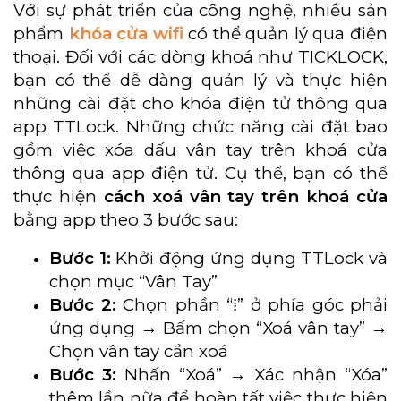
Với sự phát triển của công nghệ, nhiều sản
phẩm
khóa cửa wifi
có thể quản lý qua điện
thoại. Đối với các dòng khoá như TICKLOCK,
bạn có thể dễ dàng quản lý và thực hiện
những cài đặt cho khóa điện tử thông qua
app TTLock. Những chức năng cài đặt bao
gồm việc xóa dấu vân tay trên khoá cửa
thông qua app điện tử. Cụ thể, bạn có thể
thực hiện
cách xoá vân tay trên khoá cửa
bằng app theo 3 bước sau:
Bước 1:
Khởi động ứng dụng TTLock và
chọn mục “Vân Tay”
Bước 2:
Chọn phần “⁞” ở phía góc phải
ứng dụng → Bấm chọn “Xoá vân tay” →
Chọn vân tay cần xoá
Bước 3:
Nhấn “Xoá” → Xác nhận “Xóa”
thêm lần nữa để hoàn tất việc thực hiện